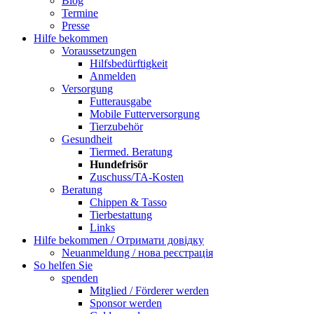
Blog
Termine
Presse
Hilfe bekommen
Voraussetzungen
Hilfsbedürftigkeit
Anmelden
Versorgung
Futterausgabe
Mobile Futterversorgung
Tierzubehör
Gesundheit
Tiermed. Beratung
Hundefrisör
Zuschuss/TA-Kosten
Beratung
Chippen & Tasso
Tierbestattung
Links
Hilfe bekommen / Отримати довідку
Neuanmeldung / нова реєстрація
So helfen Sie
spenden
Mitglied / Förderer werden
Sponsor werden