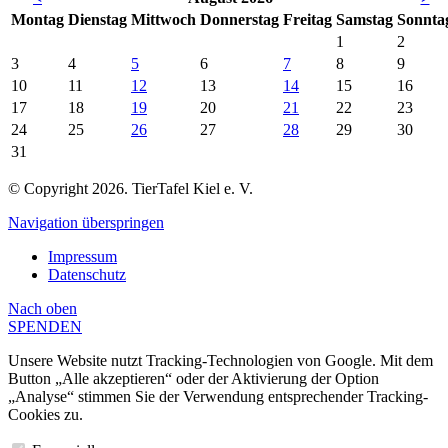
Mo
ntag
Di
enstag
Mi
ttwoch
Do
nnerstag
Fr
eitag
Sa
mstag
So
nnta
1
2
3
4
5
6
7
8
9
10
11
12
13
14
15
16
17
18
19
20
21
22
23
24
25
26
27
28
29
30
31
© Copyright 2026. TierTafel Kiel e. V.
Navigation überspringen
Impressum
Datenschutz
Nach
oben
SPENDEN
Unsere Website nutzt Tracking-Technologien von Google. Mit dem
Button „Alle akzeptieren“ oder der Aktivierung der Option
„Analyse“ stimmen Sie der Verwendung entsprechender Tracking-
Cookies zu.