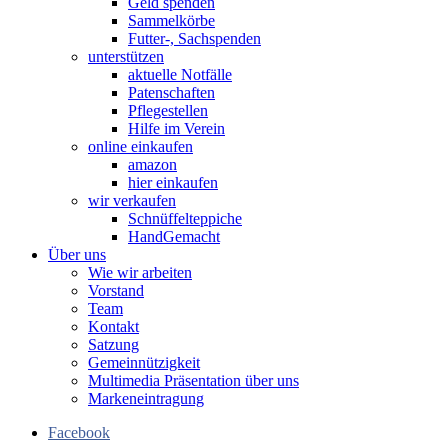
Geld spenden
Sammelkörbe
Futter-, Sachspenden
unterstützen
aktuelle Notfälle
Patenschaften
Pflegestellen
Hilfe im Verein
online einkaufen
amazon
hier einkaufen
wir verkaufen
Schnüffelteppiche
HandGemacht
Über uns
Wie wir arbeiten
Vorstand
Team
Kontakt
Satzung
Gemeinnützigkeit
Multimedia Präsentation über uns
Markeneintragung
Facebook