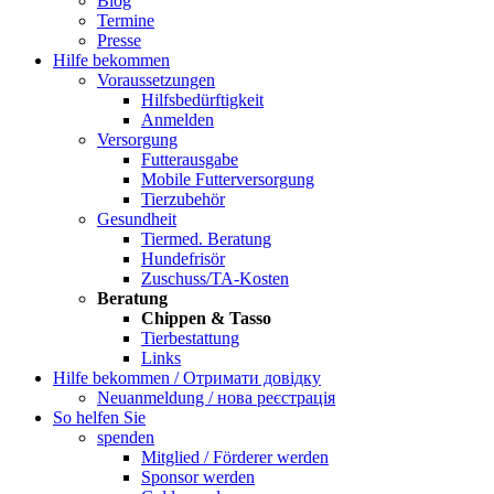
Blog
Termine
Presse
Hilfe bekommen
Voraussetzungen
Hilfsbedürftigkeit
Anmelden
Versorgung
Futterausgabe
Mobile Futterversorgung
Tierzubehör
Gesundheit
Tiermed. Beratung
Hundefrisör
Zuschuss/TA-Kosten
Beratung
Chippen & Tasso
Tierbestattung
Links
Hilfe bekommen / Отримати довідку
Neuanmeldung / нова реєстрація
So helfen Sie
spenden
Mitglied / Förderer werden
Sponsor werden