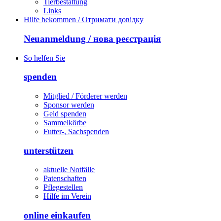
Tierbestattung
Links
Hilfe bekommen / Отримати довідку
Neuanmeldung / нова реєстрація
So helfen Sie
spenden
Mitglied / Förderer werden
Sponsor werden
Geld spenden
Sammelkörbe
Futter-, Sachspenden
unterstützen
aktuelle Notfälle
Patenschaften
Pflegestellen
Hilfe im Verein
online einkaufen