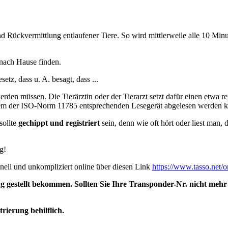
nd Rückvermittlung entlaufener Tiere. So wird mittlerweile alle 10 Mi
.
nach Hause finden.
tz, dass u. A. besagt, dass ...
werden müssen. Die Tierärztin oder der Tierarzt setzt dafür einen etwa
em der ISO-Norm 11785 entsprechenden Lesegerät abgelesen werden 
sollte
gechippt und registriert
sein, denn wie oft hört oder liest man, 
g!
hnell und unkompliziert online über diesen Link
https://www.tasso.net/o
estellt bekommen. Sollten Sie Ihre Transponder-Nr. nicht mehr k
rierung behilflich.