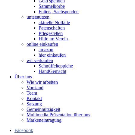
Geld spenden
Sammelkörbe
Futter-, Sachspenden
unterstützen
aktuelle Notfälle
Patenschaften
Pflegestellen
Hilfe im Verein
online einkaufen
amazon
hier einkaufen
wir verkaufen
Schnüffelteppiche
HandGemacht
Über uns
Wie wir arbeiten
Vorstand
Team
Kontakt
Satzung
Gemeinnützigkeit
Multimedia Präsentation über uns
Markeneintragung
Facebook