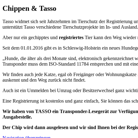
Chippen & Tasso
Tasso widmet sich seit Jahrzehnten im Tierschutz der Registrierung u
unterstützt Tasso verschiedene Tierschutzprojekte im In- und Ausland
Aber nur ein gechipptes und
registriertes
Tier kann den Weg wieder 
Seit dem 01.01.2016 gibt es in Schleswig-Holstein ein neues Hundegese
„Hunde, die älter als drei Monate sind, elektronisch gekennzeichnet 
Transponder muss dem ISO-Standard 11784 entsprechen und mit ein
Wir finden auch jede Katze, egal ob Freigänger oder Wohnungskatze 
auskennt und den Weg zurück nicht findet.
Auch ist ein Ummelden bei Umzug oder Besitzerwechsel ganz wichti
Eine Registrierung ist kostenlos und ganz einfach, Sie können das sc
Wir haben von TASSO ein Transponder-Lesegerät zur Verfügung g
Ausgabestelle.
Der Chip wird dann ausgelesen und wir sind Ihnen bei der Regist
Navigation überspringen