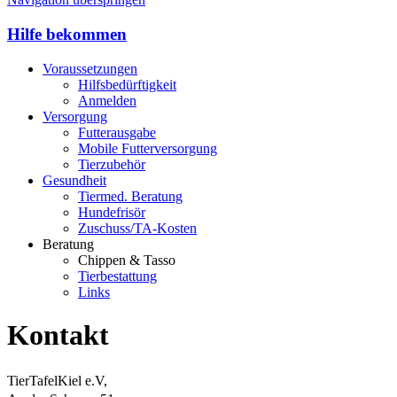
Hilfe bekommen
Voraussetzungen
Hilfsbedürftigkeit
Anmelden
Versorgung
Futterausgabe
Mobile Futterversorgung
Tierzubehör
Gesundheit
Tiermed. Beratung
Hundefrisör
Zuschuss/TA-Kosten
Beratung
Chippen & Tasso
Tierbestattung
Links
Kontakt
TierTafelKiel e.V,