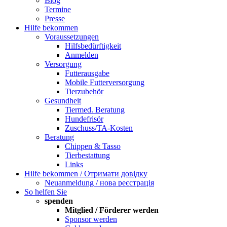
Blog
Termine
Presse
Hilfe bekommen
Voraussetzungen
Hilfsbedürftigkeit
Anmelden
Versorgung
Futterausgabe
Mobile Futterversorgung
Tierzubehör
Gesundheit
Tiermed. Beratung
Hundefrisör
Zuschuss/TA-Kosten
Beratung
Chippen & Tasso
Tierbestattung
Links
Hilfe bekommen / Отримати довідку
Neuanmeldung / нова реєстрація
So helfen Sie
spenden
Mitglied / Förderer werden
Sponsor werden