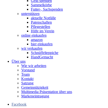
Geld spenden
Sammelkörbe
Futter-, Sachspenden
unterstützen
aktuelle Notfälle
Patenschaften
Pflegestellen
Hilfe im Verein
online einkaufen
amazon
hier einkaufen
wir verkaufen
Schnüffelteppiche
HandGemacht
Über uns
Wie wir arbeiten
Vorstand
Team
Kontakt
Satzung
Gemeinnützigkeit
Multimedia Präsentation über uns
Markeneintragung
Facebook