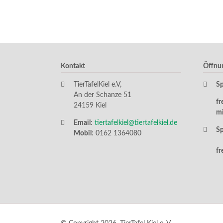
Kontakt
Öffnu
TierTafelKiel e.V,
S
An der Schanze 51
fr
24159 Kiel
m
Email
:
tiertafelkiel@tiertafelkiel.de
S
Mobil
: 0162 1364080
fr