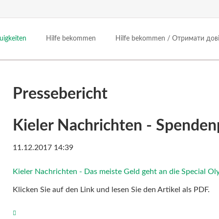
uigkeiten
Hilfe bekommen
Hilfe bekommen / Отримати дов
rgung
tützen
Gesundheit
online einkaufen
g
rausgabe
le Notfälle
Tiermed. Beratung
amazon
mine
Pressebericht
 Futterversorgung
schaften
Hundefrisör
hier einkaufen
sse
ubehör
stellen
Zuschuss/TA-Kosten
Kieler Nachrichten - Spende
im Verein
11.12.2017 14:39
Kieler Nachrichten - Das meiste Geld geht an die Special O
Klicken Sie auf den Link und lesen Sie den Artikel als PDF.