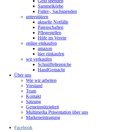
Geld spenden
Sammelkörbe
Futter-, Sachspenden
unterstützen
aktuelle Notfälle
Patenschaften
Pflegestellen
Hilfe im Verein
online einkaufen
amazon
hier einkaufen
wir verkaufen
Schnüffelteppiche
HandGemacht
Über uns
Wie wir arbeiten
Vorstand
Team
Kontakt
Satzung
Gemeinnützigkeit
Multimedia Präsentation über uns
Markeneintragung
Facebook