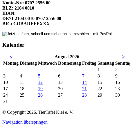
Konto-Nr.: 0707 2556 00
BLZ: 2104 0010
IBAN:
DE71 2104 0010 0707 2556 00
BIC: COBADEFFXXX
Kalender
<
August 2026
>
Mo
ntag
Di
enstag
Mi
ttwoch
Do
nnerstag
Fr
eitag
Sa
mstag
So
nnta
1
2
3
4
5
6
7
8
9
10
11
12
13
14
15
16
17
18
19
20
21
22
23
24
25
26
27
28
29
30
31
© Copyright 2026. TierTafel Kiel e. V.
Navigation überspringen