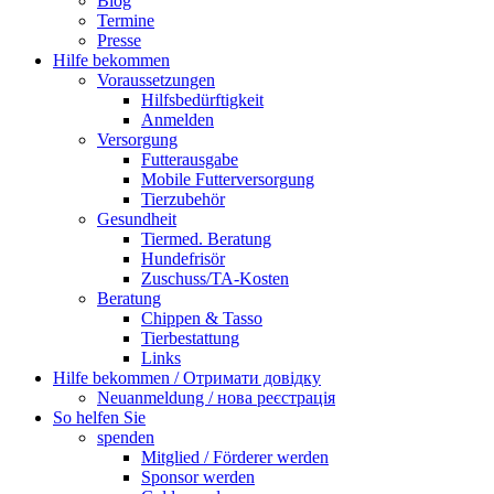
Blog
Termine
Presse
Hilfe bekommen
Voraussetzungen
Hilfsbedürftigkeit
Anmelden
Versorgung
Futterausgabe
Mobile Futterversorgung
Tierzubehör
Gesundheit
Tiermed. Beratung
Hundefrisör
Zuschuss/TA-Kosten
Beratung
Chippen & Tasso
Tierbestattung
Links
Hilfe bekommen / Отримати довідку
Neuanmeldung / нова реєстрація
So helfen Sie
spenden
Mitglied / Förderer werden
Sponsor werden