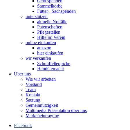
Geld spenden
Sammelkörbe
Futter-, Sachspenden
unterstützen
aktuelle Notfälle
Patenschaften
Pflegestellen
Hilfe im Verein
online einkaufen
amazon
hier einkaufen
wir verkaufen
Schnüffelteppiche
HandGemacht
Über uns
Wie wir arbeiten
Vorstand
Team
Kontakt
Satzung
Gemeinnützigkeit
Multimedia Präsentation über uns
Markeneintragung
Facebook