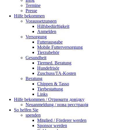
Blog
Termine
Presse
Hilfe bekommen
Voraussetzungen
Hilfsbedürftigkeit
Anmelden
Versorgung
Futterausgabe
Mobile Futterversorgung
Tierzubehör
Gesundheit
Tiermed. Beratung
Hundefrisör
Zuschuss/TA-Kosten
Beratung
Chippen & Tasso
Tierbestattung
Links
Hilfe bekommen / Отримати довідку
Neuanmeldung / нова реєстрація
So helfen Sie
spenden
Mitglied / Förderer werden
Sponsor werden