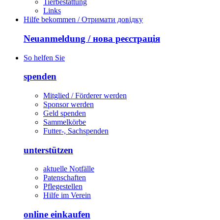
Tierbestattung
Links
Hilfe bekommen / Отримати довідку
Neuanmeldung / нова реєстрація
So helfen Sie
spenden
Mitglied / Förderer werden
Sponsor werden
Geld spenden
Sammelkörbe
Futter-, Sachspenden
unterstützen
aktuelle Notfälle
Patenschaften
Pflegestellen
Hilfe im Verein
online einkaufen