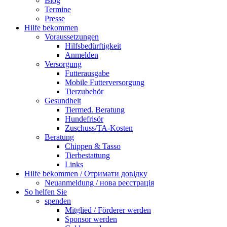
Blog
Termine
Presse
Hilfe bekommen
Voraussetzungen
Hilfsbedürftigkeit
Anmelden
Versorgung
Futterausgabe
Mobile Futterversorgung
Tierzubehör
Gesundheit
Tiermed. Beratung
Hundefrisör
Zuschuss/TA-Kosten
Beratung
Chippen & Tasso
Tierbestattung
Links
Hilfe bekommen / Отримати довідку
Neuanmeldung / нова реєстрація
So helfen Sie
spenden
Mitglied / Förderer werden
Sponsor werden