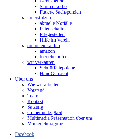
Geld spenden
Sammelkörbe
Futter-, Sachspenden
unterstützen
aktuelle Notfälle
Patenschaften
Pflegestellen
Hilfe im Verein
online einkaufen
amazon
hier einkaufen
wir verkaufen
Schnüffelteppiche
HandGemacht
Über uns
Wie wir arbeiten
Vorstand
Team
Kontakt
Satzung
Gemeinnützigkeit
Multimedia Präsentation über uns
Markeneintragung
Facebook