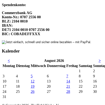
Spendenkonto:
Commerzbank AG
Konto-Nr.: 0707 2556 00
BLZ: 2104 0010
IBAN:
DE71 2104 0010 0707 2556 00
BIC: COBADEFFXXX
Kalender
<
August 2026
>
Mo
ntag
Di
enstag
Mi
ttwoch
Do
nnerstag
Fr
eitag
Sa
mstag
So
nnta
1
2
3
4
5
6
7
8
9
10
11
12
13
14
15
16
17
18
19
20
21
22
23
24
25
26
27
28
29
30
31