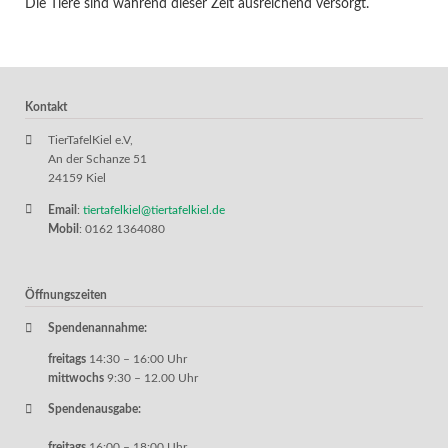
Die Tiere sind während dieser Zeit ausreichend versorgt.
Kontakt
TierTafelKiel e.V,
An der Schanze 51
24159 Kiel
Email
:
tiertafelkiel@tiertafelkiel.de
Mobil
: 0162 1364080
Öffnungszeiten
Spendenannahme:
freitags
14:30 – 16:00 Uhr
mittwochs
9:30 – 12.00 Uhr
Spendenausgabe:
freitags
16:00 – 18:00 Uhr