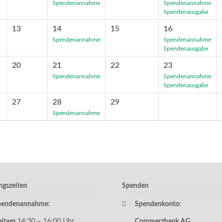
Spendenannahme
Spendenannahme
Spendenausgabe
13
14
15
16
Spendenannahme
Spendenannahme
Spendenausgabe
20
21
22
23
Spendenannahme
Spendenannahme
Spendenausgabe
27
28
29
Spendenannahme
ngszeiten
Spenden
pendenannahme:
Spendenkonto:
eitags
14:30 – 16:00 Uhr
Commerzbank AG