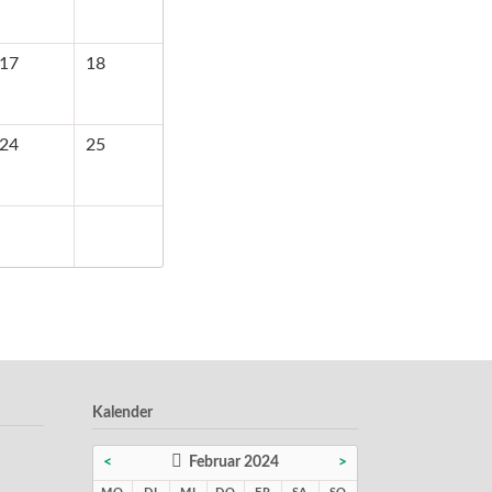
17
18
24
25
Kalender
<
Februar 2024
>
NTAG
ENSTAG
TTWOCH
NNERSTAG
EITAG
MSTAG
NNTAG