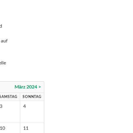
nd
 auf
lle
März 2024 >
SAMSTAG
SONNTAG
3
4
10
11