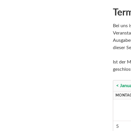
Ter
Bei uns i
Veransta
Ausgabes
dieser Se
Ist der M
geschlos
< Janu
MONTA
5