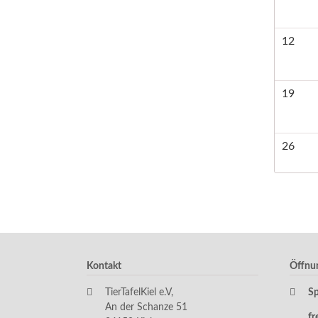
12
19
26
Kontakt
Öffnu
TierTafelKiel e.V,
S
An der Schanze 51
fr