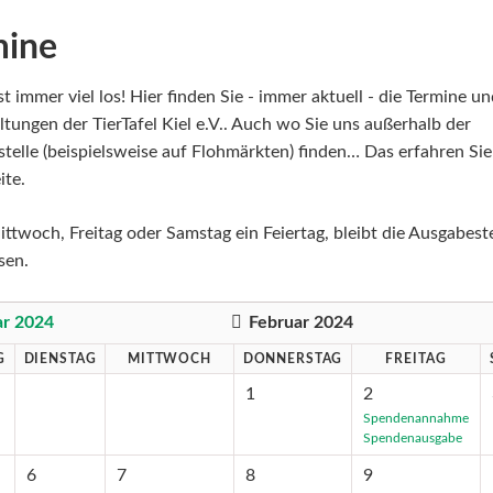
mine
st immer viel los! Hier finden Sie - immer aktuell - die Termine u
ltungen der TierTafel Kiel e.V.. Auch wo Sie uns außerhalb der
telle (beispielsweise auf Flohmärkten) finden… Das erfahren Sie
ite.
ittwoch, Freitag oder Samstag ein Feiertag, bleibt die Ausgabeste
sen.
ar 2024
Februar 2024
G
DIENSTAG
MITTWOCH
DONNERSTAG
FREITAG
1
2
Spendenannahme
Spendenausgabe
6
7
8
9