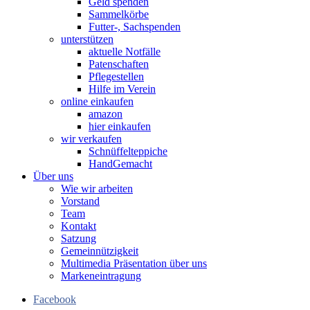
Geld spenden
Sammelkörbe
Futter-, Sachspenden
unterstützen
aktuelle Notfälle
Patenschaften
Pflegestellen
Hilfe im Verein
online einkaufen
amazon
hier einkaufen
wir verkaufen
Schnüffelteppiche
HandGemacht
Über uns
Wie wir arbeiten
Vorstand
Team
Kontakt
Satzung
Gemeinnützigkeit
Multimedia Präsentation über uns
Markeneintragung
Facebook