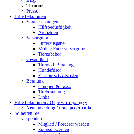
Blog
Termine
Presse
Hilfe bekommen
Voraussetzungen
Hilfsbedürftigkeit
Anmelden
Versorgung
Futterausgabe
Mobile Futterversorgung
Tierzubehör
Gesundheit
Tiermed. Beratung
Hundefrisör
Zuschuss/TA-Kosten
Beratung
Chippen & Tasso
Tierbestattung
Links
Hilfe bekommen / Отримати довідку
Neuanmeldung / нова реєстрація
So helfen Sie
spenden
Mitglied / Förderer werden
Sponsor werden