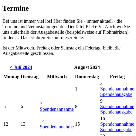
Termine
Bei uns ist immer viel los! Hier finden Sie - immer aktuell - die
Termine und Veranstaltungen der TierTafel Kiel e.V.. Auch wo Sie
uns außerhalb der Ausgabestelle (beispielsweise auf Flohmärkten)
finden… Das erfahren Sie auf dieser Seite.
Ist der Mittwoch, Freitag oder Samstag ein Feiertag, bleibt die
Ausgabestelle geschlossen.
< Juli 2024
August 2024
Montag
Dienstag
Mittwoch
Donnerstag
Freitag
2
1
Spendenannahme
Spendenausgabe
9
7
5
6
8
Spendenannahme
Spendenannahme
Spendenausgabe
16
14
12
13
15
Spendenannahme
Spendenannahme
Spendenausgabe