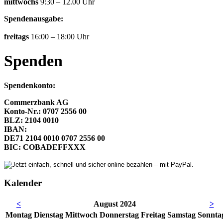
mittwochs
9:30 – 12.00 Uhr
Spendenausgabe:
freitags
16:00 – 18:00 Uhr
Spenden
Spendenkonto:
Commerzbank AG
Konto-Nr.: 0707 2556 00
BLZ: 2104 0010
IBAN:
DE71 2104 0010 0707 2556 00
BIC: COBADEFFXXX
Kalender
<
August 2024
>
Mo
ntag
Di
enstag
Mi
ttwoch
Do
nnerstag
Fr
eitag
Sa
mstag
So
nnta