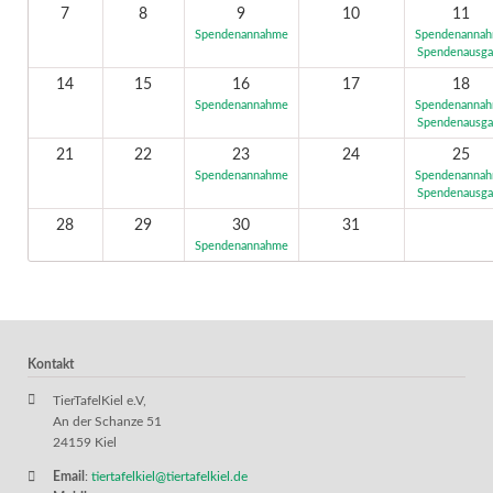
7
8
9
10
11
Spendenannahme
Spendenanna
Spendenausg
14
15
16
17
18
Spendenannahme
Spendenanna
Spendenausg
21
22
23
24
25
Spendenannahme
Spendenanna
Spendenausg
28
29
30
31
Spendenannahme
Kontakt
TierTafelKiel e.V,
An der Schanze 51
24159 Kiel
Email
:
tiertafelkiel@tiertafelkiel.de