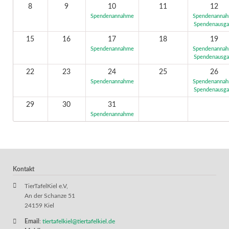
8
9
10
11
12
Spendenannahme
Spendenanna
Spendenausg
15
16
17
18
19
Spendenannahme
Spendenanna
Spendenausg
22
23
24
25
26
Spendenannahme
Spendenanna
Spendenausg
29
30
31
Spendenannahme
Kontakt
TierTafelKiel e.V,
An der Schanze 51
24159 Kiel
Email
:
tiertafelkiel@tiertafelkiel.de