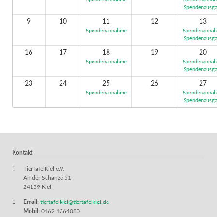
Spendenannahme
Spendenanna
Spendenausg
9
10
11
12
13
Spendenannahme
Spendenanna
Spendenausg
16
17
18
19
20
Spendenannahme
Spendenanna
Spendenausg
23
24
25
26
27
Spendenannahme
Spendenanna
Spendenausg
Kontakt
TierTafelKiel e.V,
An der Schanze 51
24159 Kiel
Email
:
tiertafelkiel@tiertafelkiel.de
Mobil
: 0162 1364080