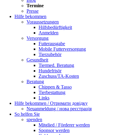
Blog
Termine
Presse
Hilfe bekommen
Voraussetzungen
Hilfsbedürftigkeit
Anmelden
Versorgung
Futterausgabe
Mobile Futterversorgung
Tierzubehör
Gesundheit
Tiermed. Beratung
Hundefrisör
Zuschuss/TA-Kosten
Beratung
Chippen & Tasso
Tierbestattung
Links
Hilfe bekommen / Отримати довідку
Neuanmeldung / нова реєстрація
So helfen Sie
spenden
Mitglied / Förderer werden
Sponsor werden