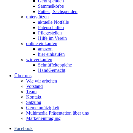
Geld spenden
Sammelkörbe
Futter-, Sachspenden
unterstützen
aktuelle Notfälle
Patenschaften
Pflegestellen
Hilfe im Verein
online einkaufen
amazon
hier einkaufen
wir verkaufen
Schnüffelteppiche
HandGemacht
Über uns
Wie wir arbeiten
Vorstand
Team
Kontakt
Satzung
Gemeinnützigkeit
Multimedia Präsentation über uns
Markeneintragung
Facebook