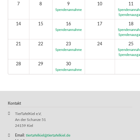
7
8
9
10
11
Spendenannahme
Spendenanna
Spendenausg
14
15
16
17
18
Spendenannahme
Spendenanna
Spendenausg
21
22
23
24
25
Spendenannahme
Spendenanna
Spendenausg
28
29
30
Spendenannahme
Kontakt
TierTafelKiel e.V,
An der Schanze 51
24159 Kiel
Email
:
tiertafelkiel@tiertafelkiel.de