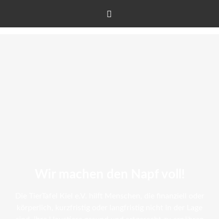
Facebook
Wir machen den Napf voll!
Die TierTafel Kiel e.V. hilft Menschen, die finanziell oder
körperlich, kurzfristig oder langfristig nicht in der Lage