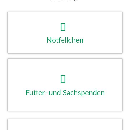
Notfellchen
Hier finden Sie unseren aktuellen Notfellchen. Erfahren Sie
mehr...
KLICK
Futter- und Sachspenden
Futterspenden tragen genauso wie Sach- und Geldspenden
unseren Verein. Ohne diese Spenden könnten wir die TierTafel-
Arbeit überhaupt nicht leisten, deshalb freuen wir uns über jede
noch so kleine Spende.
KLICK
HandGemacht