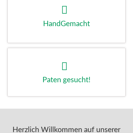
Hier werden unsere und gespendete, liebevoll gefertigten Hand-
und Bastelarbeiten verkauft. Liebenswertes, Dekoratives,
Nützliches für Sie selbst oder zum Verschenken. Für Mensch,
Garten und Tier.
KLICK
Paten gesucht!
Patenschaften helfen uns sehr, insbesondere die chronisch
Kranken, meist schon älteren Tiere, medizinisch versorgen zu
lassen. Erfahren Sie mehr…
KLICK
Herzlich Willkommen auf unserer