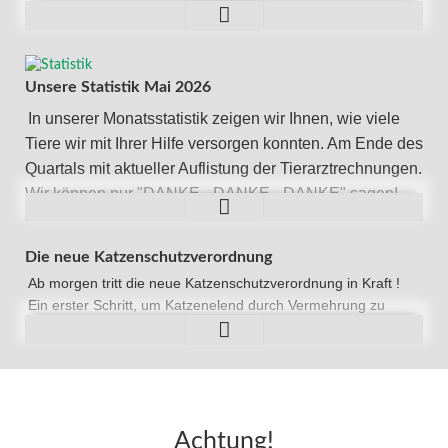
Futter und Leckereien für unsere Schützlinge gefüllt ist.
Vielen
Weiterlesen …
lieben
Dank
Unsere Statistik Mai 2026
In unserer Monatsstatistik zeigen wir Ihnen, wie viele
Tiere wir mit Ihrer Hilfe versorgen konnten. Am Ende des
Quartals mit aktueller Auflistung der Tierarztrechnungen.
Wir können nur "DANKE - DANKE - DANKE" sagen!
Unsere
Weiterlesen …
Statistik
Mai
Die neue Katzenschutzverordnung
2026
Ab morgen tritt die neue Katzenschutzverordnung in Kraft !
Ein erster Schritt, um Katzenelend durch Vermehrung zu
reduzieren.
Die
Weiterlesen …
neue
Katzenschutzverordnung
Achtung!