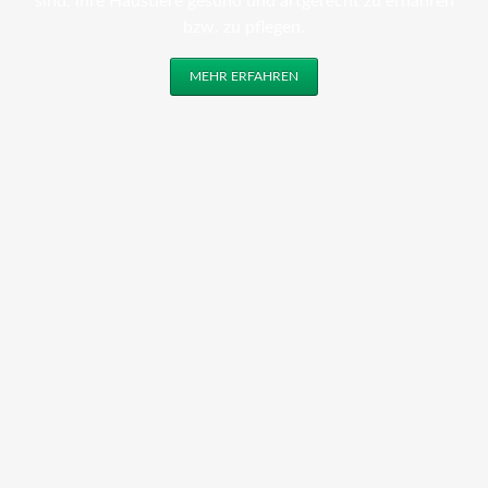
sind, ihre Haustiere gesund und artgerecht zu ernähren
bzw. zu pflegen.
MEHR ERFAHREN