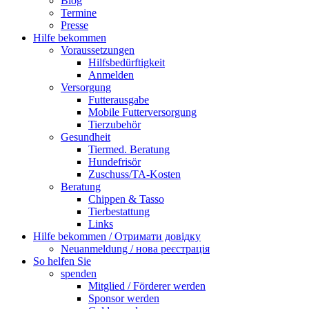
Blog
Termine
Presse
Hilfe bekommen
Voraussetzungen
Hilfsbedürftigkeit
Anmelden
Versorgung
Futterausgabe
Mobile Futterversorgung
Tierzubehör
Gesundheit
Tiermed. Beratung
Hundefrisör
Zuschuss/TA-Kosten
Beratung
Chippen & Tasso
Tierbestattung
Links
Hilfe bekommen / Отримати довідку
Neuanmeldung / нова реєстрація
So helfen Sie
spenden
Mitglied / Förderer werden
Sponsor werden