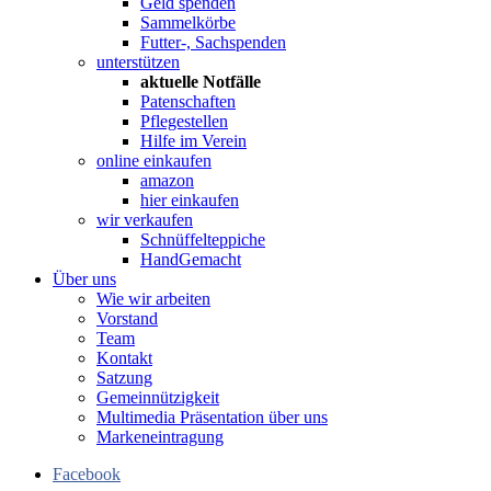
Geld spenden
Sammelkörbe
Futter-, Sachspenden
unterstützen
aktuelle Notfälle
Patenschaften
Pflegestellen
Hilfe im Verein
online einkaufen
amazon
hier einkaufen
wir verkaufen
Schnüffelteppiche
HandGemacht
Über uns
Wie wir arbeiten
Vorstand
Team
Kontakt
Satzung
Gemeinnützigkeit
Multimedia Präsentation über uns
Markeneintragung
Facebook