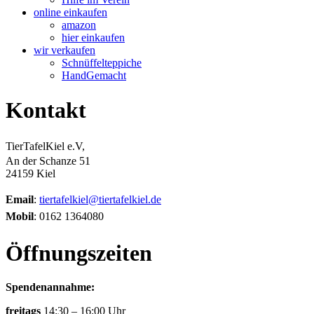
online einkaufen
amazon
hier einkaufen
wir verkaufen
Schnüffelteppiche
HandGemacht
Kontakt
TierTafelKiel e.V,
An der Schanze 51
24159 Kiel
Email
:
tiertafelkiel@tiertafelkiel.de
Mobil
: 0162 1364080
Öffnungszeiten
Spendenannahme:
freitags
14:30 – 16:00 Uhr