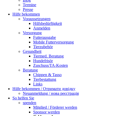
Blog
Termine
Presse
Hilfe bekommen
Voraussetzungen
Hilfsbedürftigkeit
Anmelden
Versorgung
Futterausgabe
Mobile Futterversorgung
Tierzubehör
Gesundheit
Tiermed. Beratung
Hundefrisör
Zuschuss/TA-Kosten
Beratung
Chippen & Tasso
Tierbestattung
Links
Hilfe bekommen / Отримати довідку
Neuanmeldung / нова реєстрація
So helfen Sie
spenden
Mitglied / Förderer werden
Sponsor werden