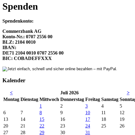
Spenden
Spendenkonto:
Commerzbank AG
Konto-Nr.: 0707 2556 00
BLZ: 2104 0010
IBAN:
DE71 2104 0010 0707 2556 00
BIC: COBADEFFXXX
Kalender
<
Juli 2026
>
Mo
ntag
Di
enstag
Mi
ttwoch
Do
nnerstag
Fr
eitag
Sa
mstag
So
nnta
1
2
3
4
5
6
7
8
9
10
11
12
13
14
15
16
17
18
19
20
21
22
23
24
25
26
27
28
29
30
31