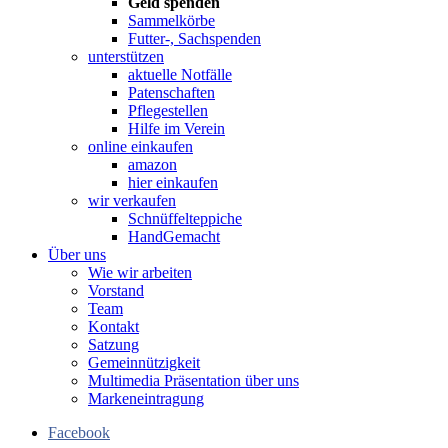
Geld spenden
Sammelkörbe
Futter-, Sachspenden
unterstützen
aktuelle Notfälle
Patenschaften
Pflegestellen
Hilfe im Verein
online einkaufen
amazon
hier einkaufen
wir verkaufen
Schnüffelteppiche
HandGemacht
Über uns
Wie wir arbeiten
Vorstand
Team
Kontakt
Satzung
Gemeinnützigkeit
Multimedia Präsentation über uns
Markeneintragung
Facebook