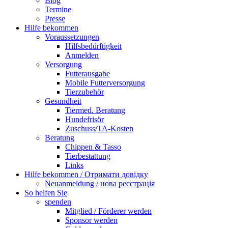
Blog
Termine
Presse
Hilfe bekommen
Voraussetzungen
Hilfsbedürftigkeit
Anmelden
Versorgung
Futterausgabe
Mobile Futterversorgung
Tierzubehör
Gesundheit
Tiermed. Beratung
Hundefrisör
Zuschuss/TA-Kosten
Beratung
Chippen & Tasso
Tierbestattung
Links
Hilfe bekommen / Отримати довідку
Neuanmeldung / нова реєстрація
So helfen Sie
spenden
Mitglied / Förderer werden
Sponsor werden