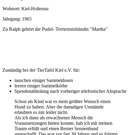
Wohnort: Kiel-Holtenau
Jahrgang: 1965
Zu Ralph gehört die Pudel- Terriermixhündin "Martha"
Zuständig bei der TierTafel Kiel e.V. für:
tauschen einiger Sammeldosen
leeren einiger Sammelkörbe
Spendenabholung nach vorheriger telefonischer Absprache
Schon als Kind war es mein größter Wunsch einen
Hund zu haben. Aber die damaligen Umstände
erlaubten es mir leider nicht.
Als ich dann als erwachsener Mensch die
Voraussetzungen bieten konnte, hab ich mír meinen
Traum erfüllt und einen Berner Sennenhund
angeschafft. Das war vor fast 30 Jahren und es folgten