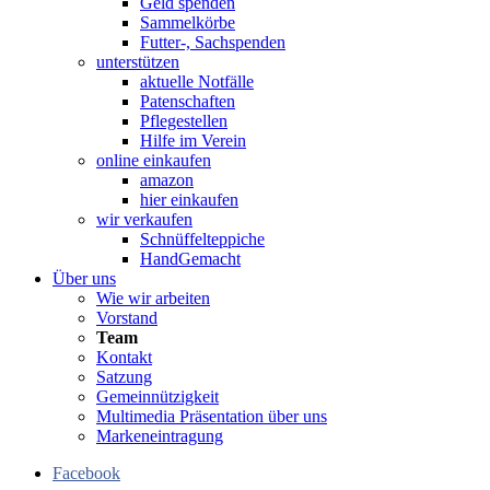
Geld spenden
Sammelkörbe
Futter-, Sachspenden
unterstützen
aktuelle Notfälle
Patenschaften
Pflegestellen
Hilfe im Verein
online einkaufen
amazon
hier einkaufen
wir verkaufen
Schnüffelteppiche
HandGemacht
Über uns
Wie wir arbeiten
Vorstand
Team
Kontakt
Satzung
Gemeinnützigkeit
Multimedia Präsentation über uns
Markeneintragung
Facebook