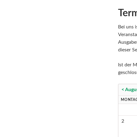
Ter
Bei uns i
Veransta
Ausgabes
dieser Se
Ist der M
geschlos
< Augu
MONTA
2