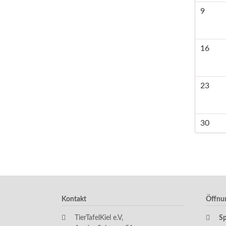
9
16
23
30
Kontakt
Öffnu
TierTafelKiel e.V,
S