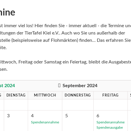
mine
st immer viel los! Hier finden Sie - immer aktuell - die Termine u
ltungen der TierTafel Kiel e.V.. Auch wo Sie uns außerhalb der
telle (beispielsweise auf Flohmärkten) finden… Das erfahren Sie
ite.
ittwoch, Freitag oder Samstag ein Feiertag, bleibt die Ausgabeste
sen.
st 2024
September 2024
G
DIENSTAG
MITTWOCH
DONNERSTAG
FREITAG
3
4
5
6
Spendenannahme
Spendenannahme
Spendenausgabe