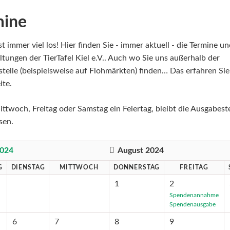
mine
st immer viel los! Hier finden Sie - immer aktuell - die Termine u
ltungen der TierTafel Kiel e.V.. Auch wo Sie uns außerhalb der
telle (beispielsweise auf Flohmärkten) finden… Das erfahren Sie
ite.
ittwoch, Freitag oder Samstag ein Feiertag, bleibt die Ausgabeste
sen.
2024
August 2024
G
DIENSTAG
MITTWOCH
DONNERSTAG
FREITAG
1
2
Spendenannahme
Spendenausgabe
6
7
8
9