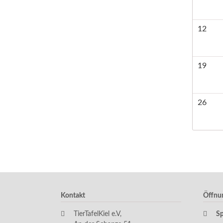
12
19
26
Kontakt
Öffnu
TierTafelKiel e.V,
S