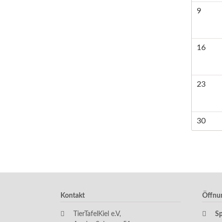
9
16
23
30
Kontakt
Öffnu
TierTafelKiel e.V,
S