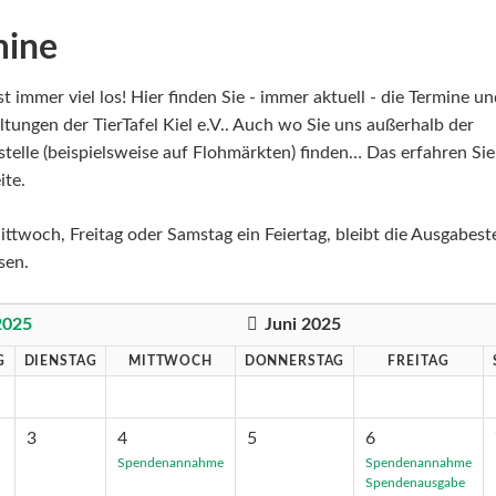
mine
st immer viel los! Hier finden Sie - immer aktuell - die Termine u
ltungen der TierTafel Kiel e.V.. Auch wo Sie uns außerhalb der
telle (beispielsweise auf Flohmärkten) finden… Das erfahren Sie
ite.
ittwoch, Freitag oder Samstag ein Feiertag, bleibt die Ausgabeste
sen.
2025
Juni 2025
G
DIENSTAG
MITTWOCH
DONNERSTAG
FREITAG
3
4
5
6
Spendenannahme
Spendenannahme
Spendenausgabe