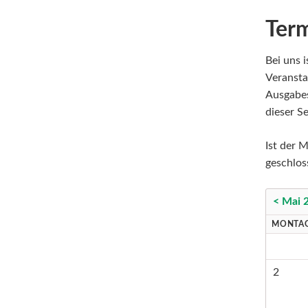
Ter
Bei uns i
Veransta
Ausgabes
dieser Se
Ist der M
geschlos
< Mai 
MONTA
2