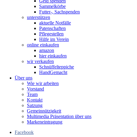
Geld spenden
Sammelkörbe
Futter-, Sachspenden
unterstützen
aktuelle Notfälle
Patenschaften
Pflegestellen
Hilfe im Verein
online einkaufen
amazon
hier einkaufen
wir verkaufen
Schnüffelteppiche
HandGemacht
Über uns
Wie wir arbeiten
Vorstand
Team
Kontakt
Satzung
Gemeinnützigkeit
Multimedia Präsentation über uns
Markeneintragung
Facebook