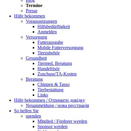
Blog
Termine
Presse
Hilfe bekommen
Voraussetzungen
Hilfsbedürftigkeit
Anmelden
Versorgung
Futterausgabe
Mobile Futterversorgung
Tierzubehör
Gesundheit
Tiermed. Beratung
Hundefrisör
Zuschuss/TA-Kosten
Beratung
Chippen & Tasso
Tierbestattung
Links
Hilfe bekommen / Отримати довідку
Neuanmeldung / нова реєстрація
So helfen Sie
spenden
Mitglied / Förderer werden
Sponsor werden