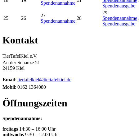
18
19
21
Spendenannahme
Spendenannahme
Spendenausgabe
29
27
25
26
28
Spendenannahme
Spendenannahme
Spendenausgabe
Kontakt
TierTafelKiel e.V,
An der Schanze 51
24159 Kiel
Email
:
tiertafelkiel@tiertafelkiel.de
Mobil
: 0162 1364080
Öffnungszeiten
Spendenannahme:
freitags
14:30 – 16:00 Uhr
mittwochs
9:30 – 12.00 Uhr