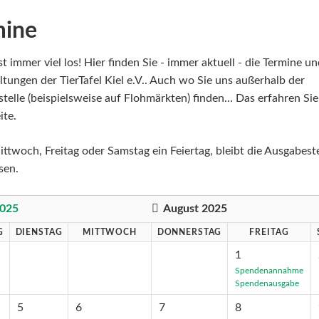
mine
st immer viel los! Hier finden Sie - immer aktuell - die Termine u
ltungen der TierTafel Kiel e.V.. Auch wo Sie uns außerhalb der
telle (beispielsweise auf Flohmärkten) finden… Das erfahren Sie
ite.
ittwoch, Freitag oder Samstag ein Feiertag, bleibt die Ausgabeste
sen.
2025
August 2025
G
DIENSTAG
MITTWOCH
DONNERSTAG
FREITAG
1
Spendenannahme
Spendenausgabe
5
6
7
8