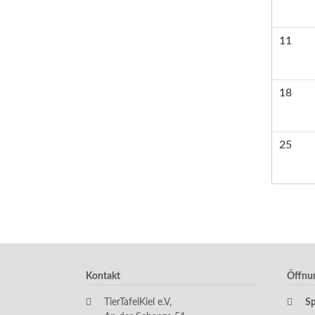
11
18
25
Kontakt
Öffnu
TierTafelKiel e.V,
S