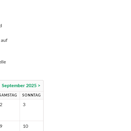
nd
 auf
lle
September 2025 >
SAMSTAG
SONNTAG
2
3
9
10