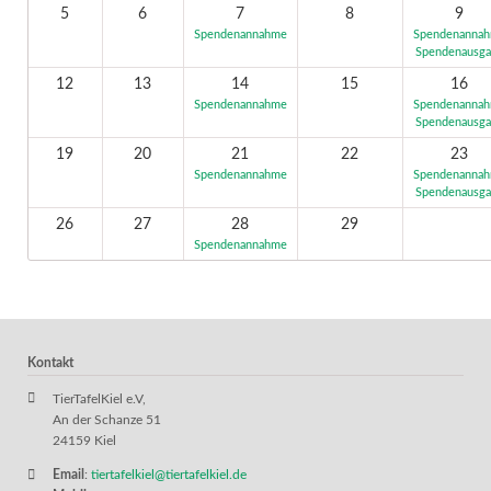
5
6
7
8
9
Spendenannahme
Spendenanna
Spendenausg
12
13
14
15
16
Spendenannahme
Spendenanna
Spendenausg
19
20
21
22
23
Spendenannahme
Spendenanna
Spendenausg
26
27
28
29
Spendenannahme
Kontakt
TierTafelKiel e.V,
An der Schanze 51
24159 Kiel
Email
:
tiertafelkiel@tiertafelkiel.de