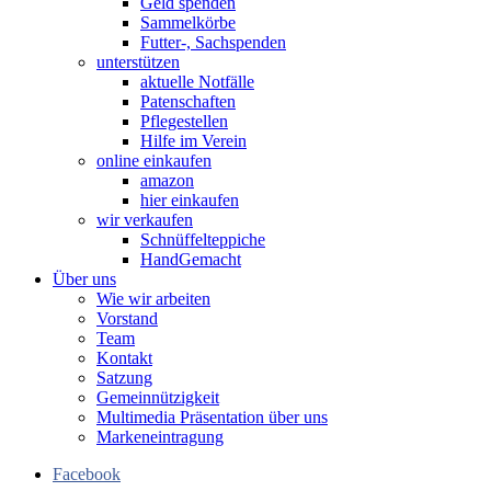
Geld spenden
Sammelkörbe
Futter-, Sachspenden
unterstützen
aktuelle Notfälle
Patenschaften
Pflegestellen
Hilfe im Verein
online einkaufen
amazon
hier einkaufen
wir verkaufen
Schnüffelteppiche
HandGemacht
Über uns
Wie wir arbeiten
Vorstand
Team
Kontakt
Satzung
Gemeinnützigkeit
Multimedia Präsentation über uns
Markeneintragung
Facebook