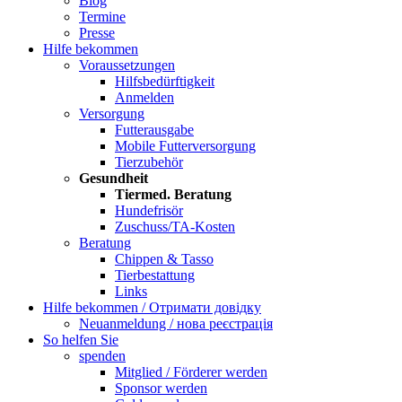
Blog
Termine
Presse
Hilfe bekommen
Voraussetzungen
Hilfsbedürftigkeit
Anmelden
Versorgung
Futterausgabe
Mobile Futterversorgung
Tierzubehör
Gesundheit
Tiermed. Beratung
Hundefrisör
Zuschuss/TA-Kosten
Beratung
Chippen & Tasso
Tierbestattung
Links
Hilfe bekommen / Отримати довідку
Neuanmeldung / нова реєстрація
So helfen Sie
spenden
Mitglied / Förderer werden
Sponsor werden