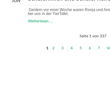
JUN
Gestern vor einer Woche waren Ronja und Amel
bei uns in der TierTafel.
Schülerinnen
Weiterlesen …
und
Schüler
Seite 1 von 337
helfen
1
2
3
4
5
6
7
V