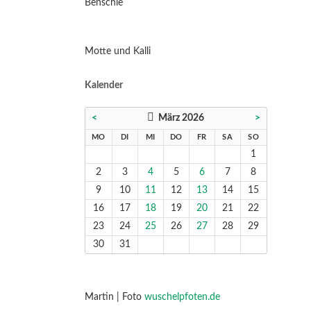
Benschie
Motte und Kalli
Kalender
<
März 2026
>
NTAG
ENSTAG
TTWOCH
NNERSTAG
EITAG
MSTAG
NNTAG
MO
DI
MI
DO
FR
SA
SO
1
2
3
4
5
6
7
8
9
10
11
12
13
14
15
16
17
18
19
20
21
22
23
24
25
26
27
28
29
30
31
Martin | Foto
wuschelpfoten.de