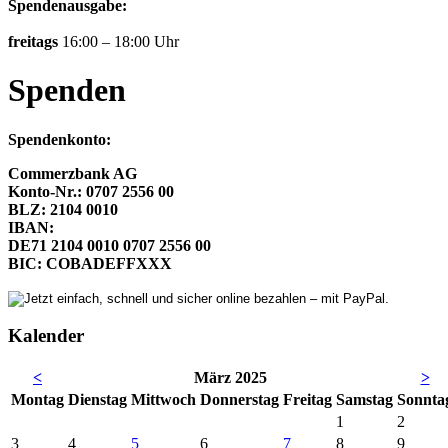
Spendenausgabe:
freitags
16:00 – 18:00 Uhr
Spenden
Spendenkonto:
Commerzbank AG
Konto-Nr.: 0707 2556 00
BLZ: 2104 0010
IBAN:
DE71 2104 0010 0707 2556 00
BIC: COBADEFFXXX
Kalender
<
März 2025
>
Mo
ntag
Di
enstag
Mi
ttwoch
Do
nnerstag
Fr
eitag
Sa
mstag
So
nnta
1
2
3
4
5
6
7
8
9