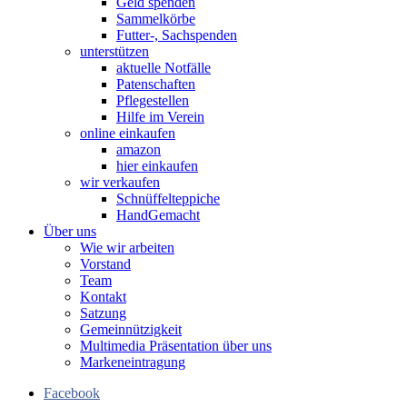
Geld spenden
Sammelkörbe
Futter-, Sachspenden
unterstützen
aktuelle Notfälle
Patenschaften
Pflegestellen
Hilfe im Verein
online einkaufen
amazon
hier einkaufen
wir verkaufen
Schnüffelteppiche
HandGemacht
Über uns
Wie wir arbeiten
Vorstand
Team
Kontakt
Satzung
Gemeinnützigkeit
Multimedia Präsentation über uns
Markeneintragung
Facebook