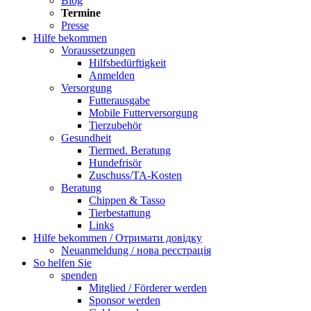
Blog
Termine
Presse
Hilfe bekommen
Voraussetzungen
Hilfsbedürftigkeit
Anmelden
Versorgung
Futterausgabe
Mobile Futterversorgung
Tierzubehör
Gesundheit
Tiermed. Beratung
Hundefrisör
Zuschuss/TA-Kosten
Beratung
Chippen & Tasso
Tierbestattung
Links
Hilfe bekommen / Отримати довідку
Neuanmeldung / нова реєстрація
So helfen Sie
spenden
Mitglied / Förderer werden
Sponsor werden