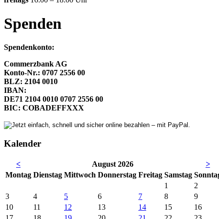
Spenden
Spendenkonto:
Commerzbank AG
Konto-Nr.: 0707 2556 00
BLZ: 2104 0010
IBAN:
DE71 2104 0010 0707 2556 00
BIC: COBADEFFXXX
Kalender
<
August 2026
>
Mo
ntag
Di
enstag
Mi
ttwoch
Do
nnerstag
Fr
eitag
Sa
mstag
So
nnta
1
2
3
4
5
6
7
8
9
10
11
12
13
14
15
16
17
18
19
20
21
22
23