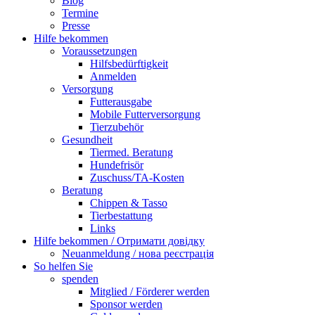
Blog
Termine
Presse
Hilfe bekommen
Voraussetzungen
Hilfsbedürftigkeit
Anmelden
Versorgung
Futterausgabe
Mobile Futterversorgung
Tierzubehör
Gesundheit
Tiermed. Beratung
Hundefrisör
Zuschuss/TA-Kosten
Beratung
Chippen & Tasso
Tierbestattung
Links
Hilfe bekommen / Отримати довідку
Neuanmeldung / нова реєстрація
So helfen Sie
spenden
Mitglied / Förderer werden
Sponsor werden