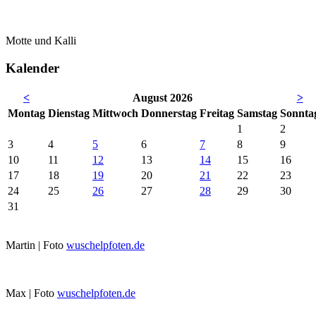
Motte und Kalli
Kalender
<
August 2026
>
Mo
ntag
Di
enstag
Mi
ttwoch
Do
nnerstag
Fr
eitag
Sa
mstag
So
nnta
1
2
3
4
5
6
7
8
9
10
11
12
13
14
15
16
17
18
19
20
21
22
23
24
25
26
27
28
29
30
31
Martin | Foto
wuschelpfoten.de
Max | Foto
wuschelpfoten.de