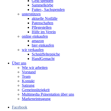
Geld spenden
Sammelkörbe
Futter-, Sachspenden
unterstützen
aktuelle Notfälle
Patenschaften
Pflegestellen
Hilfe im Verein
online einkaufen
amazon
hier einkaufen
wir verkaufen
Schnüffelteppiche
HandGemacht
Über uns
Wie wir arbeiten
Vorstand
Team
Kontakt
Satzung
Gemeinnützigkeit
Multimedia Präsentation über uns
Markeneintragung
Facebook