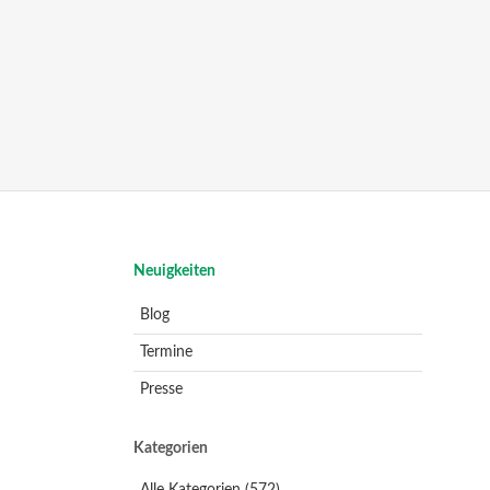
Navigation
Neuigkeiten
überspringen
Blog
Termine
Presse
Kategorien
Alle Kategorien
(572)