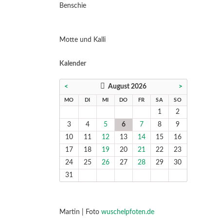
Benschie
Motte und Kalli
Kalender
<
August 2026
>
NTAG
ENSTAG
TTWOCH
NNERSTAG
EITAG
MSTAG
NNTAG
MO
DI
MI
DO
FR
SA
SO
1
2
3
4
5
6
7
8
9
10
11
12
13
14
15
16
17
18
19
20
21
22
23
24
25
26
27
28
29
30
31
Martin | Foto
wuschelpfoten.de