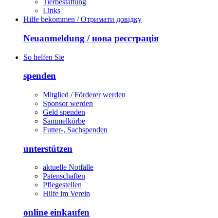
Tierbestattung
Links
Hilfe bekommen / Отримати довідку
Neuanmeldung / нова реєстрація
So helfen Sie
spenden
Mitglied / Förderer werden
Sponsor werden
Geld spenden
Sammelkörbe
Futter-, Sachspenden
unterstützen
aktuelle Notfälle
Patenschaften
Pflegestellen
Hilfe im Verein
online einkaufen