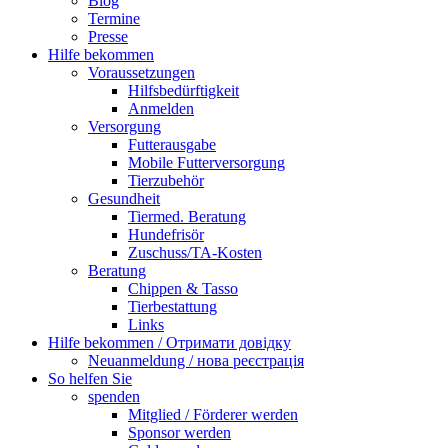
Blog
Termine
Presse
Hilfe bekommen
Voraussetzungen
Hilfsbedürftigkeit
Anmelden
Versorgung
Futterausgabe
Mobile Futterversorgung
Tierzubehör
Gesundheit
Tiermed. Beratung
Hundefrisör
Zuschuss/TA-Kosten
Beratung
Chippen & Tasso
Tierbestattung
Links
Hilfe bekommen / Отримати довідку
Neuanmeldung / нова реєстрація
So helfen Sie
spenden
Mitglied / Förderer werden
Sponsor werden