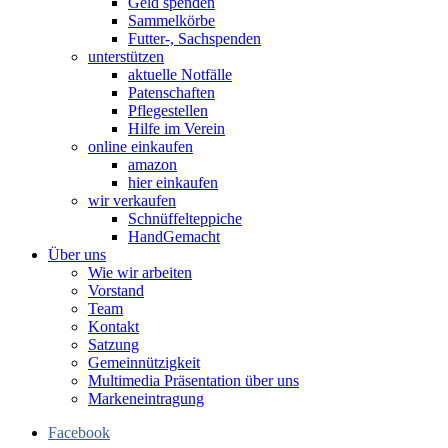
Geld spenden
Sammelkörbe
Futter-, Sachspenden
unterstützen
aktuelle Notfälle
Patenschaften
Pflegestellen
Hilfe im Verein
online einkaufen
amazon
hier einkaufen
wir verkaufen
Schnüffelteppiche
HandGemacht
Über uns
Wie wir arbeiten
Vorstand
Team
Kontakt
Satzung
Gemeinnützigkeit
Multimedia Präsentation über uns
Markeneintragung
Facebook