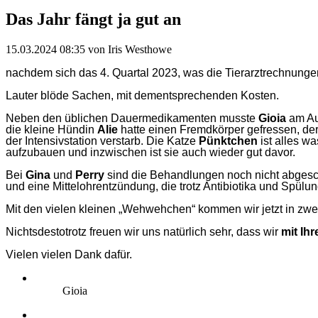
Das Jahr fängt ja gut an
15.03.2024 08:35
von Iris Westhowe
nachdem sich das 4. Quartal 2023, was die Tierarztrechnungen
Lauter blöde Sachen, mit dementsprechenden Kosten.
Neben den üblichen Dauermedikamenten musste
Gioia
am Au
die kleine Hündin
Alie
hatte einen Fremdkörper gefressen, der
der Intensivstation verstarb. Die Katze
Pünktchen
ist alles wa
aufzubauen und inzwischen ist sie auch wieder gut davor.
Bei
Gina
und
Perry
sind die Behandlungen noch nicht abgesch
und eine Mittelohrentzündung, die trotz Antibiotika und Spülu
Mit den vielen kleinen „Wehwehchen“ kommen wir jetzt in zw
Nichtsdestotrotz freuen wir uns natürlich sehr, dass wir
mit Ihre
Vielen vielen Dank dafür.
Gioia