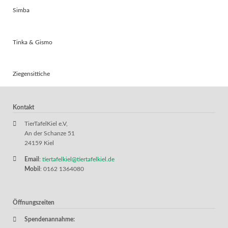
Simba
Tinka & Gismo
Ziegensittiche
Kontakt
TierTafelKiel e.V,
An der Schanze 51
24159 Kiel
Email
:
tiertafelkiel@tiertafelkiel.de
Mobil
: 0162 1364080
Öffnungszeiten
Spendenannahme: