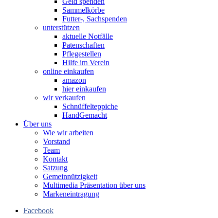
Geld spenden
Sammelkörbe
Futter-, Sachspenden
unterstützen
aktuelle Notfälle
Patenschaften
Pflegestellen
Hilfe im Verein
online einkaufen
amazon
hier einkaufen
wir verkaufen
Schnüffelteppiche
HandGemacht
Über uns
Wie wir arbeiten
Vorstand
Team
Kontakt
Satzung
Gemeinnützigkeit
Multimedia Präsentation über uns
Markeneintragung
Facebook