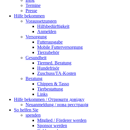
Blog
Termine
Presse
Hilfe bekommen
Voraussetzungen
Hilfsbedürftigkeit
Anmelden
Versorgung
Futterausgabe
Mobile Futterversorgung
Tierzubehör
Gesundheit
Tiermed. Beratung
Hundefrisör
Zuschuss/TA-Kosten
Beratung
Chippen & Tasso
Tierbestattung
Links
Hilfe bekommen / Отримати довідку
Neuanmeldung / нова реєстрація
So helfen Sie
spenden
Mitglied / Förderer werden
Sponsor werden