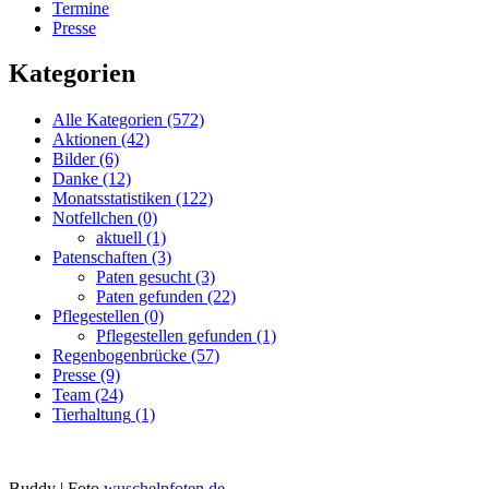
Termine
Presse
Kategorien
Alle Kategorien
(572)
Aktionen
(42)
Bilder
(6)
Danke
(12)
Monatsstatistiken
(122)
Notfellchen
(0)
aktuell
(1)
Patenschaften
(3)
Paten gesucht
(3)
Paten gefunden
(22)
Pflegestellen
(0)
Pflegestellen gefunden
(1)
Regenbogenbrücke
(57)
Presse
(9)
Team
(24)
Tierhaltung
(1)
Buddy | Foto
wuschelpfoten.de