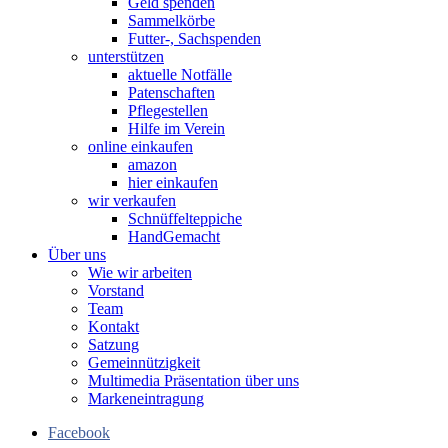
Geld spenden
Sammelkörbe
Futter-, Sachspenden
unterstützen
aktuelle Notfälle
Patenschaften
Pflegestellen
Hilfe im Verein
online einkaufen
amazon
hier einkaufen
wir verkaufen
Schnüffelteppiche
HandGemacht
Über uns
Wie wir arbeiten
Vorstand
Team
Kontakt
Satzung
Gemeinnützigkeit
Multimedia Präsentation über uns
Markeneintragung
Facebook