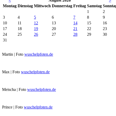
<
August 2026
>
Mo
ntag
Di
enstag
Mi
ttwoch
Do
nnerstag
Fr
eitag
Sa
mstag
So
nnta
1
2
3
4
5
6
7
8
9
10
11
12
13
14
15
16
17
18
19
20
21
22
23
24
25
26
27
28
29
30
31
Martin | Foto
wuschelpfoten.de
Max | Foto
wuschelpfoten.de
Meischa | Foto
wuschelpfoten.de
Prince | Foto
wuschelpfoten.de