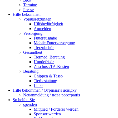
Blog
Termine
Presse
Hilfe bekommen
Voraussetzungen
Hilfsbedürftigkeit
Anmelden
Versorgung
Futterausgabe
Mobile Futterversorgung
Tierzubehör
Gesundheit
Tiermed. Beratung
Hundefrisör
Zuschuss/TA-Kosten
Beratung
Chippen & Tasso
Tierbestattung
Links
Hilfe bekommen / Отримати довідку
Neuanmeldung / нова реєстрація
So helfen Sie
spenden
Mitglied / Förderer werden
Sponsor werden