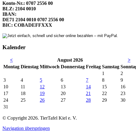
Konto-Nr.: 0707 2556 00
BLZ: 2104 0010
IBAN:
DE71 2104 0010 0707 2556 00
BIC: COBADEFFXXX
Kalender
<
August 2026
>
Mo
ntag
Di
enstag
Mi
ttwoch
Do
nnerstag
Fr
eitag
Sa
mstag
So
nnta
1
2
3
4
5
6
7
8
9
10
11
12
13
14
15
16
17
18
19
20
21
22
23
24
25
26
27
28
29
30
31
© Copyright 2026. TierTafel Kiel e. V.
Navigation überspringen