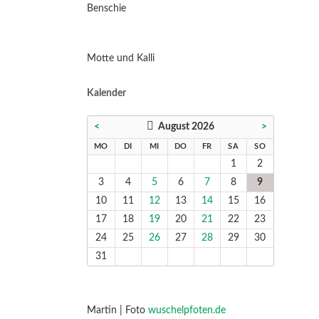
Benschie
Motte und Kalli
Kalender
<
August 2026
>
NTAG
ENSTAG
TTWOCH
NNERSTAG
EITAG
MSTAG
NNTAG
MO
DI
MI
DO
FR
SA
SO
1
2
3
4
5
6
7
8
9
10
11
12
13
14
15
16
17
18
19
20
21
22
23
24
25
26
27
28
29
30
31
Martin | Foto
wuschelpfoten.de