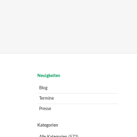
Navigation
Neuigkeiten
überspringen
Blog
Termine
Presse
Kategorien
Alle Kategorien
(572)