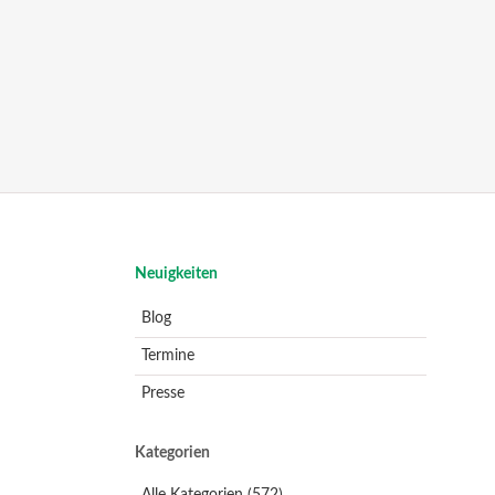
Navigation
Neuigkeiten
überspringen
Blog
Termine
Presse
Kategorien
Alle Kategorien
(572)