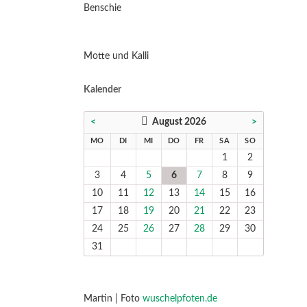
Benschie
Motte und Kalli
Kalender
<
August 2026
>
NTAG
ENSTAG
TTWOCH
NNERSTAG
EITAG
MSTAG
NNTAG
MO
DI
MI
DO
FR
SA
SO
1
2
3
4
5
6
7
8
9
10
11
12
13
14
15
16
17
18
19
20
21
22
23
24
25
26
27
28
29
30
31
Martin | Foto
wuschelpfoten.de