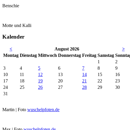
Benschie
Motte und Kalli
Kalender
<
August 2026
>
Mo
ntag
Di
enstag
Mi
ttwoch
Do
nnerstag
Fr
eitag
Sa
mstag
So
nnta
1
2
3
4
5
6
7
8
9
10
11
12
13
14
15
16
17
18
19
20
21
22
23
24
25
26
27
28
29
30
31
Martin | Foto
wuschelpfoten.de
Max | Foto
wuschelpfoten.de