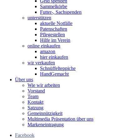
Geld spenden
Sammelkörbe
Futter-, Sachspenden
unterstützen
aktuelle Notfälle
Patenschaften
Pflegestellen
Hilfe im Verein
online einkaufen
amazon
hier einkaufen
wir verkaufen
Schnüffelteppiche
HandGemacht
Über uns
Wie wir arbeiten
Vorstand
Team
Kontakt
Satzung
Gemeinnützigkeit
Multimedia Präsentation über uns
Markeneintragung
Facebook