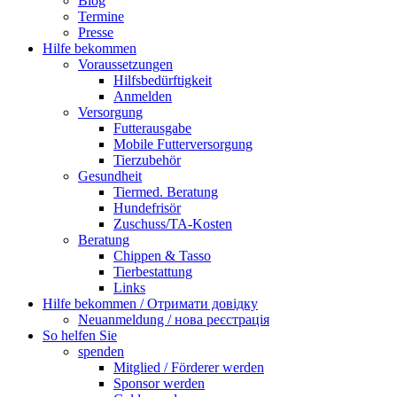
Blog
Termine
Presse
Hilfe bekommen
Voraussetzungen
Hilfsbedürftigkeit
Anmelden
Versorgung
Futterausgabe
Mobile Futterversorgung
Tierzubehör
Gesundheit
Tiermed. Beratung
Hundefrisör
Zuschuss/TA-Kosten
Beratung
Chippen & Tasso
Tierbestattung
Links
Hilfe bekommen / Отримати довідку
Neuanmeldung / нова реєстрація
So helfen Sie
spenden
Mitglied / Förderer werden
Sponsor werden