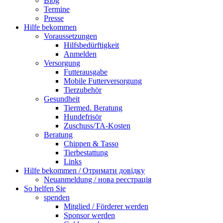
Blog
Termine
Presse
Hilfe bekommen
Voraussetzungen
Hilfsbedürftigkeit
Anmelden
Versorgung
Futterausgabe
Mobile Futterversorgung
Tierzubehör
Gesundheit
Tiermed. Beratung
Hundefrisör
Zuschuss/TA-Kosten
Beratung
Chippen & Tasso
Tierbestattung
Links
Hilfe bekommen / Отримати довідку
Neuanmeldung / нова реєстрація
So helfen Sie
spenden
Mitglied / Förderer werden
Sponsor werden