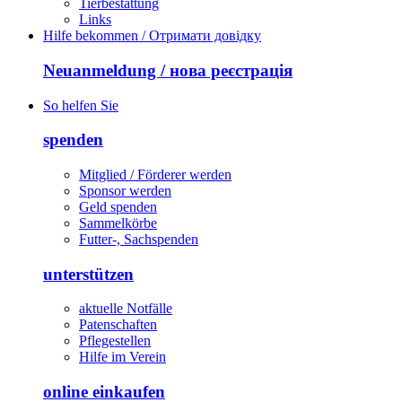
Tierbestattung
Links
Hilfe bekommen / Отримати довідку
Neuanmeldung / нова реєстрація
So helfen Sie
spenden
Mitglied / Förderer werden
Sponsor werden
Geld spenden
Sammelkörbe
Futter-, Sachspenden
unterstützen
aktuelle Notfälle
Patenschaften
Pflegestellen
Hilfe im Verein
online einkaufen