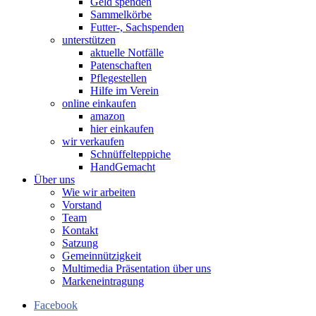
Geld spenden
Sammelkörbe
Futter-, Sachspenden
unterstützen
aktuelle Notfälle
Patenschaften
Pflegestellen
Hilfe im Verein
online einkaufen
amazon
hier einkaufen
wir verkaufen
Schnüffelteppiche
HandGemacht
Über uns
Wie wir arbeiten
Vorstand
Team
Kontakt
Satzung
Gemeinnützigkeit
Multimedia Präsentation über uns
Markeneintragung
Facebook