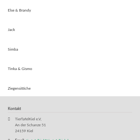
Else & Brandy
Jack
Simba
Tinka & Gismo
Ziegensittiche
Kontakt
TierTafelKiel e.V,
An der Schanze 51
24159 Kiel