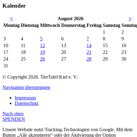
Kalender
<
August 2026
>
Mo
ntag
Di
enstag
Mi
ttwoch
Do
nnerstag
Fr
eitag
Sa
mstag
So
nnta
1
2
3
4
5
6
7
8
9
10
11
12
13
14
15
16
17
18
19
20
21
22
23
24
25
26
27
28
29
30
31
© Copyright 2026. TierTafel Kiel e. V.
Navigation überspringen
Impressum
Datenschutz
Nach
oben
SPENDEN
Unsere Website nutzt Tracking-Technologien von Google. Mit dem
Button „Alle akzeptieren“ oder der Aktivierung der Option