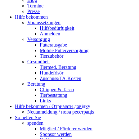
Blog
Termine
Presse
Hilfe bekommen
Voraussetzungen
Hilfsbedürftigkeit
Anmelden
Versorgung
Futterausgabe
Mobile Futterversorgung
Tierzubehör
Gesundheit
Tiermed. Beratung
Hundefrisör
Zuschuss/TA-Kosten
Beratung
Chippen & Tasso
Tierbestattung
Links
Hilfe bekommen / Отримати довідку
Neuanmeldung / нова реєстрація
So helfen Sie
spenden
Mitglied / Förderer werden
Sponsor werden