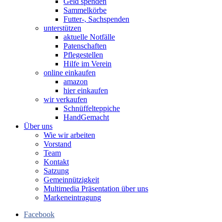
Geld spenden
Sammelkörbe
Futter-, Sachspenden
unterstützen
aktuelle Notfälle
Patenschaften
Pflegestellen
Hilfe im Verein
online einkaufen
amazon
hier einkaufen
wir verkaufen
Schnüffelteppiche
HandGemacht
Über uns
Wie wir arbeiten
Vorstand
Team
Kontakt
Satzung
Gemeinnützigkeit
Multimedia Präsentation über uns
Markeneintragung
Facebook