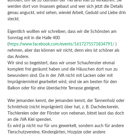
abholen, um sie zu Gunsten der TierTafel Kiel zu verkaufen. Sie
werden dort von Insassen gebaut und wer sich jetzt die Details
genau anguckt, wird sehen, wieviel Arbeit, Geduld und Liebe drin
steckt.
Eigentlich wollten wir schreiben, dass wir die Schönsten am
Sonntag mit in die Halle 400
(
https://www.facebook.com/events/1617275571834791/
)
nehmen, aber das können wir nicht, denn eins ist schöner als
das Andere.
Wir sind so begeistert, dass wir unser Schaufenster einmal
komplett frei geräumt haben und die Häuschen dort nun zu
bewundern sind. Da in der JVA nicht mit Lacken oder mit
Imprägniermittel gearbeitet wird, sind sie am besten für den
Balkon oder für eine überdachte Terrasse geeignet.
Wer jemanden kennt, der jemanden kennt, der Tannenholz oder
Schnittholz (nicht imprägniert) über hat, z. B. Dachdeckerein,
Tischlereien oder der Förster von nebenan, bittet lasst das doch
an die JVA Kiel spenden.
Es wird ja nicht nur für uns gewerkelt, sondern auch für andere
Tierschutzvereine, Kindergärten, Hozpize oder andere