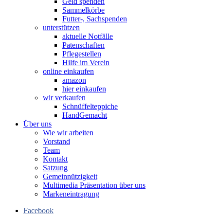
Geld spenden
Sammelkörbe
Futter-, Sachspenden
unterstützen
aktuelle Notfälle
Patenschaften
Pflegestellen
Hilfe im Verein
online einkaufen
amazon
hier einkaufen
wir verkaufen
Schnüffelteppiche
HandGemacht
Über uns
Wie wir arbeiten
Vorstand
Team
Kontakt
Satzung
Gemeinnützigkeit
Multimedia Präsentation über uns
Markeneintragung
Facebook