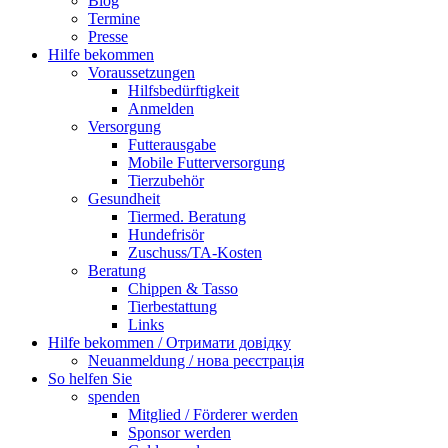
Blog
Termine
Presse
Hilfe bekommen
Voraussetzungen
Hilfsbedürftigkeit
Anmelden
Versorgung
Futterausgabe
Mobile Futterversorgung
Tierzubehör
Gesundheit
Tiermed. Beratung
Hundefrisör
Zuschuss/TA-Kosten
Beratung
Chippen & Tasso
Tierbestattung
Links
Hilfe bekommen / Отримати довідку
Neuanmeldung / нова реєстрація
So helfen Sie
spenden
Mitglied / Förderer werden
Sponsor werden