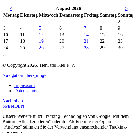
<
August 2026
>
Mo
ntag
Di
enstag
Mi
ttwoch
Do
nnerstag
Fr
eitag
Sa
mstag
So
nnta
1
2
3
4
5
6
7
8
9
10
11
12
13
14
15
16
17
18
19
20
21
22
23
24
25
26
27
28
29
30
31
© Copyright 2026. TierTafel Kiel e. V.
Navigation überspringen
Impressum
Datenschutz
Nach
oben
SPENDEN
Unsere Website nutzt Tracking-Technologien von Google. Mit dem
Button „Alle akzeptieren“ oder der Aktivierung der Option
„Analyse“ stimmen Sie der Verwendung entsprechender Tracking-
Cookies zu.