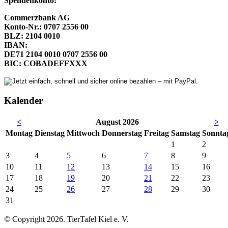
Spendenkonto:
Commerzbank AG
Konto-Nr.: 0707 2556 00
BLZ: 2104 0010
IBAN:
DE71 2104 0010 0707 2556 00
BIC: COBADEFFXXX
Kalender
<
August 2026
>
Mo
ntag
Di
enstag
Mi
ttwoch
Do
nnerstag
Fr
eitag
Sa
mstag
So
nnta
1
2
3
4
5
6
7
8
9
10
11
12
13
14
15
16
17
18
19
20
21
22
23
24
25
26
27
28
29
30
31
© Copyright 2026. TierTafel Kiel e. V.