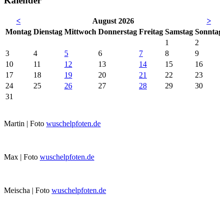
Kalender
<
August 2026
>
Mo
ntag
Di
enstag
Mi
ttwoch
Do
nnerstag
Fr
eitag
Sa
mstag
So
nnta
1
2
3
4
5
6
7
8
9
10
11
12
13
14
15
16
17
18
19
20
21
22
23
24
25
26
27
28
29
30
31
Martin | Foto
wuschelpfoten.de
Max | Foto
wuschelpfoten.de
Meischa | Foto
wuschelpfoten.de