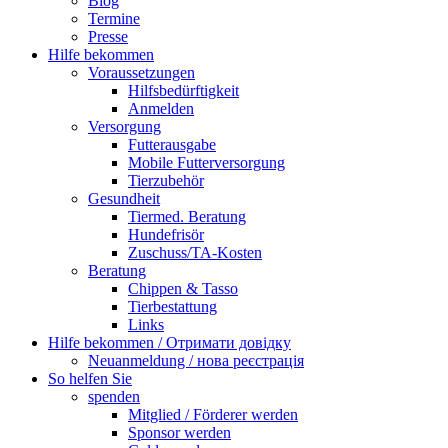
Blog
Termine
Presse
Hilfe bekommen
Voraussetzungen
Hilfsbedürftigkeit
Anmelden
Versorgung
Futterausgabe
Mobile Futterversorgung
Tierzubehör
Gesundheit
Tiermed. Beratung
Hundefrisör
Zuschuss/TA-Kosten
Beratung
Chippen & Tasso
Tierbestattung
Links
Hilfe bekommen / Отримати довідку
Neuanmeldung / нова реєстрація
So helfen Sie
spenden
Mitglied / Förderer werden
Sponsor werden