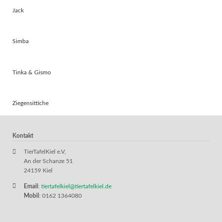
Jack
Simba
Tinka & Gismo
Ziegensittiche
Kontakt
TierTafelKiel e.V,
An der Schanze 51
24159 Kiel
Email
:
tiertafelkiel@tiertafelkiel.de
Mobil
: 0162 1364080