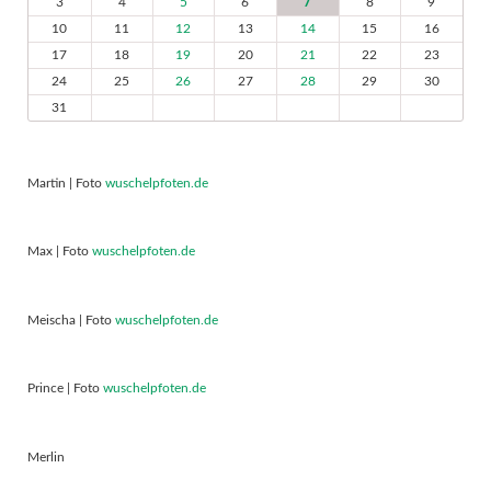
3
4
5
6
7
8
9
10
11
12
13
14
15
16
17
18
19
20
21
22
23
24
25
26
27
28
29
30
31
Martin | Foto
wuschelpfoten.de
Max | Foto
wuschelpfoten.de
Meischa | Foto
wuschelpfoten.de
Prince | Foto
wuschelpfoten.de
Merlin