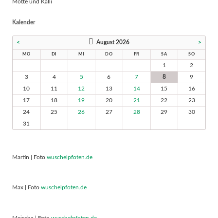
Motte und Kalli
Kalender
<
August 2026
>
MO
DI
MI
DO
FR
SA
SO
1
2
3
4
5
6
7
8
9
10
11
12
13
14
15
16
17
18
19
20
21
22
23
24
25
26
27
28
29
30
31
Martin | Foto
wuschelpfoten.de
Max | Foto
wuschelpfoten.de
Meischa | Foto
wuschelpfoten.de