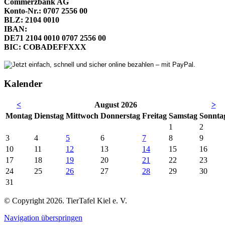
Commerzbank AG
Konto-Nr.: 0707 2556 00
BLZ: 2104 0010
IBAN:
DE71 2104 0010 0707 2556 00
BIC: COBADEFFXXX
Kalender
<
August 2026
>
Mo
ntag
Di
enstag
Mi
ttwoch
Do
nnerstag
Fr
eitag
Sa
mstag
So
nnta
1
2
3
4
5
6
7
8
9
10
11
12
13
14
15
16
17
18
19
20
21
22
23
24
25
26
27
28
29
30
31
© Copyright 2026. TierTafel Kiel e. V.
Navigation überspringen