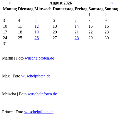
<
August 2026
>
Mo
ntag
Di
enstag
Mi
ttwoch
Do
nnerstag
Fr
eitag
Sa
mstag
So
nnta
1
2
3
4
5
6
7
8
9
10
11
12
13
14
15
16
17
18
19
20
21
22
23
24
25
26
27
28
29
30
31
Martin | Foto
wuschelpfoten.de
Max | Foto
wuschelpfoten.de
Meischa | Foto
wuschelpfoten.de
Prince | Foto
wuschelpfoten.de