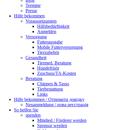
Blog
Termine
Presse
Hilfe bekommen
Voraussetzungen
Hilfsbedürftigkeit
Anmelden
Versorgung
Futterausgabe
Mobile Futterversorgung
Tierzubehör
Gesundheit
Tiermed. Beratung
Hundefrisör
Zuschuss/TA-Kosten
Beratung
Chippen & Tasso
Tierbestattung
Links
Hilfe bekommen / Отримати довідку
Neuanmeldung / нова реєстрація
So helfen Sie
spenden
Mitglied / Förderer werden
Sponsor werden