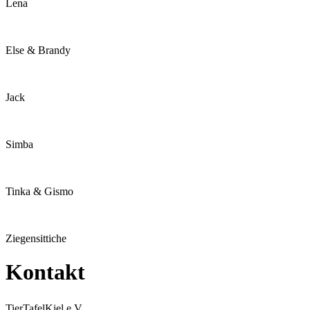
Lena
Else & Brandy
Jack
Simba
Tinka & Gismo
Ziegensittiche
Kontakt
TierTafelKiel e.V,