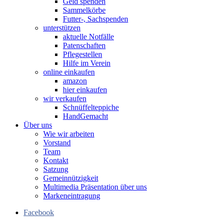
Geld spenden
Sammelkörbe
Futter-, Sachspenden
unterstützen
aktuelle Notfälle
Patenschaften
Pflegestellen
Hilfe im Verein
online einkaufen
amazon
hier einkaufen
wir verkaufen
Schnüffelteppiche
HandGemacht
Über uns
Wie wir arbeiten
Vorstand
Team
Kontakt
Satzung
Gemeinnützigkeit
Multimedia Präsentation über uns
Markeneintragung
Facebook