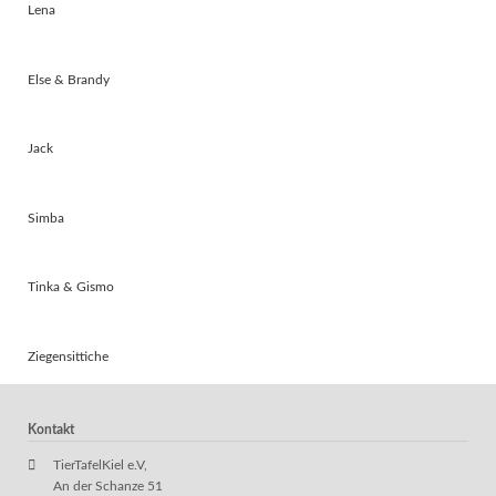
Lena
Else & Brandy
Jack
Simba
Tinka & Gismo
Ziegensittiche
Kontakt
TierTafelKiel e.V,
An der Schanze 51