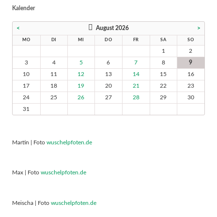
Kalender
<
August 2026
>
MO
DI
MI
DO
FR
SA
SO
1
2
3
4
5
6
7
8
9
10
11
12
13
14
15
16
17
18
19
20
21
22
23
24
25
26
27
28
29
30
31
Martin | Foto
wuschelpfoten.de
Max | Foto
wuschelpfoten.de
Meischa | Foto
wuschelpfoten.de