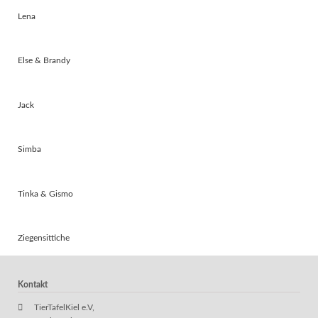
Lena
Else & Brandy
Jack
Simba
Tinka & Gismo
Ziegensittiche
Kontakt
TierTafelKiel e.V,