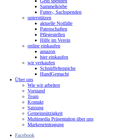
Geld spenden
Sammelkörbe
Futter-, Sachspenden
unterstützen
aktuelle Notfälle
Patenschaften
Pflegestellen
Hilfe im Verein
online einkaufen
amazon
hier einkaufen
wir verkaufen
Schnüffelteppiche
HandGemacht
Über uns
Wie wir arbeiten
Vorstand
Team
Kontakt
Satzung
Gemeinnützigkeit
Multimedia Präsentation über uns
Markeneintragung
Facebook