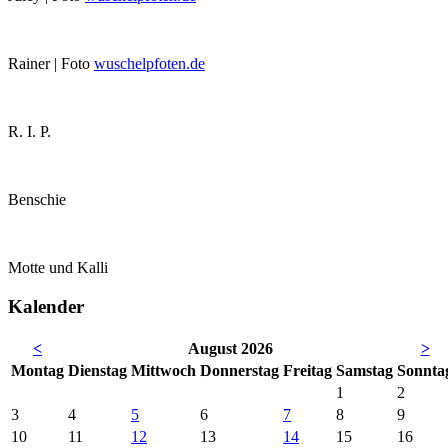
Rainer | Foto
wuschelpfoten.de
R. I. P.
Benschie
Motte und Kalli
Kalender
<
August 2026
>
Mo
ntag
Di
enstag
Mi
ttwoch
Do
nnerstag
Fr
eitag
Sa
mstag
So
nnta
1
2
3
4
5
6
7
8
9
10
11
12
13
14
15
16