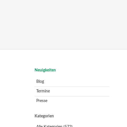
Navigation
Neuigkeiten
überspringen
Blog
Termine
Presse
Kategorien
Alle Kategorien
(572)