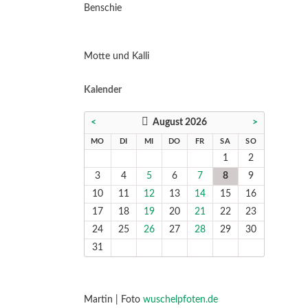
Benschie
Motte und Kalli
Kalender
<
August 2026
>
NTAG
ENSTAG
TTWOCH
NNERSTAG
EITAG
MSTAG
NNTAG
MO
DI
MI
DO
FR
SA
SO
1
2
3
4
5
6
7
8
9
10
11
12
13
14
15
16
17
18
19
20
21
22
23
24
25
26
27
28
29
30
31
Martin | Foto
wuschelpfoten.de